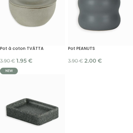
Pot à coton TVÄTTA
Pot PEANUTS
1.95
€
2.00
€
3.90
€
3.90
€
NEW