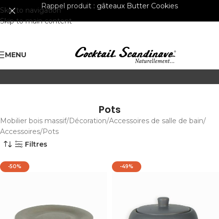
Rappel produit :
gâteaux Butter Cookies
Skip to navigation
Skip to main content
MENU
Pots
Mobilier bois massif
Décoration
Accessoires de salle de bain
Accessoires
Pots
Filtres
-50%
-49%