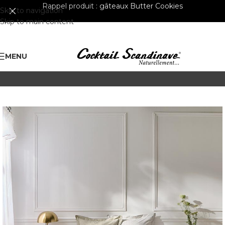
Rappel produit :
gâteaux Butter Cookies
Skip to navigation
Skip to main content
MENU