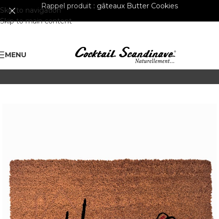
Rappel produit :
gâteaux Butter Cookies
Skip to navigation
Skip to main content
MENU