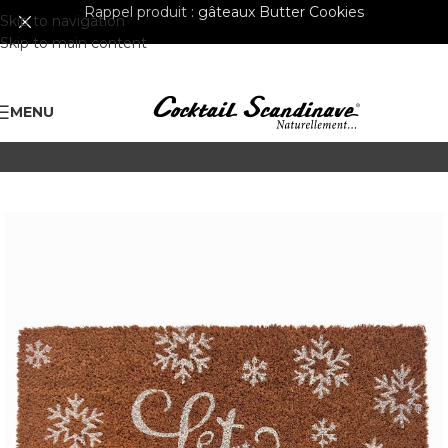
Rappel produit :
gâteaux Butter Cookies
Skip to navigation
Skip to main content
MENU