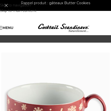
Rappel produit :
gâteaux Butter Cookies
Skip to navigation
Skip to main content
MENU