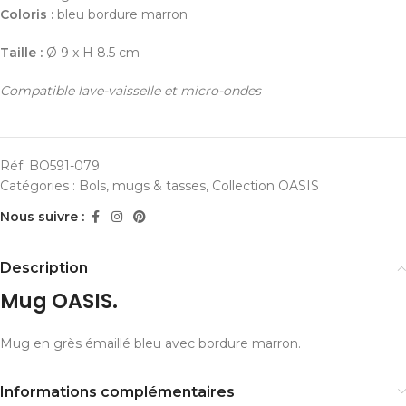
Coloris :
bleu bordure marron
Taille :
Ø 9 x H 8.5 cm
Compatible lave-vaisselle et micro-ondes
Réf:
BO591-079
Catégories :
Bols, mugs & tasses
,
Collection OASIS
Nous suivre :
Description
Mug OASIS.
Mug en grès émaillé bleu avec bordure marron.
Informations complémentaires