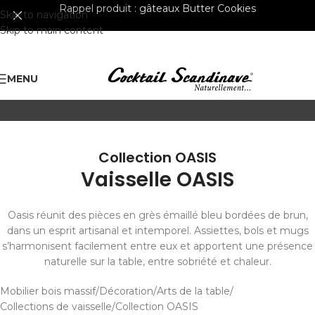
Rappel produit :
gâteaux Butter Cookies
Skip to navigation
Skip to main content
MENU
Collection OASIS
Vaisselle OASIS
Oasis réunit des pièces en grès émaillé bleu bordées de brun,
dans un esprit artisanal et intemporel. Assiettes, bols et mugs
s’harmonisent facilement entre eux et apportent une présence
naturelle sur la table, entre sobriété et chaleur.
Mobilier bois massif
Décoration
Arts de la table
Collections de vaisselle
Collection OASIS