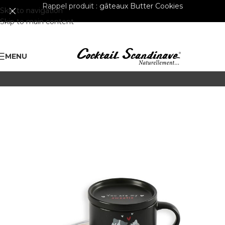
Rappel produit :
gâteaux Butter Cookies
Skip to navigation
Skip to main content
MENU