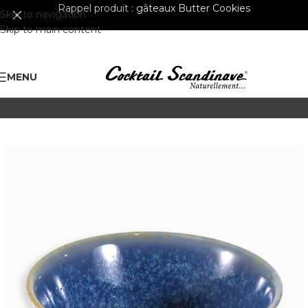
Rappel produit :
gâteaux Butter Cookies
Skip to navigation
Skip to main content
MENU