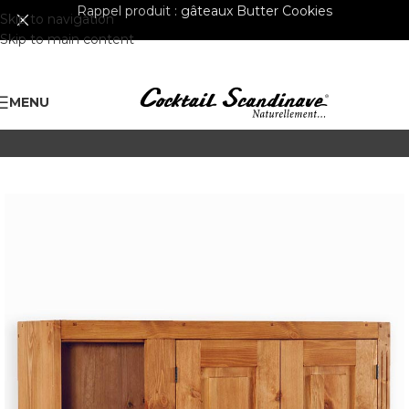
Rappel produit :
gâteaux Butter Cookies
Skip to navigation
Skip to main content
MENU