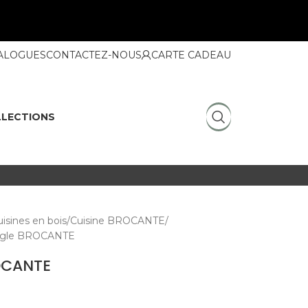
ALOGUES
CONTACTEZ-NOUS
CARTE CADEAU
LECTIONS
isines en bois
Cuisine BROCANTE
angle BROCANTE
OCANTE