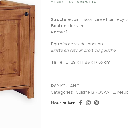
Ecotaxe incluse :
6.94 € TTC
Structure :
pin massif ciré et pin recyc
Bouton :
fer vieilli
Porte :
1
Equipés de vis de jonction
Existe en retour droit ou gauche
Taille :
L 129 x H 86 x P 63 cm
Réf:
KCUIANG
Catégories :
Cuisine BROCANTE
,
Meub
Nous suivre :