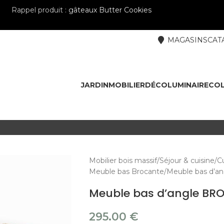
Rappel produit :
gâteaux Butter Cookies
MAGASINS
CAT
JARDIN
MOBILIER
DÉCO
LUMINAIRE
COL
Mobilier bois massif
Séjour & cuisine
Cu
Meuble bas Brocante
Meuble bas d’
Meuble bas d’angle BR
295.00
€