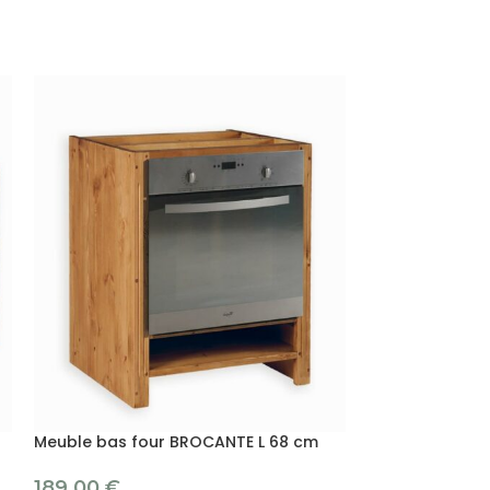
Meuble bas four BROCANTE L 68 cm
Meuble haut B
pleine
189.00
€