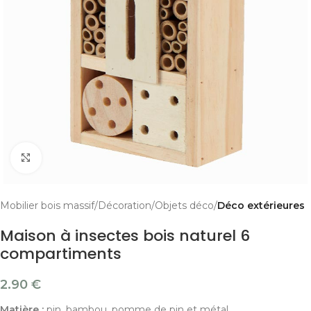
Cliquer pour agrandir
Mobilier bois massif
Décoration
Objets déco
Déco extérieures
Maison à insectes bois naturel 6
compartiments
2.90
€
Matière :
pin, bambou, pomme de pin et métal