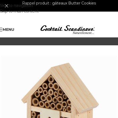
Rappel produit :
gâteaux Butter Cookies
Skip to navigation
Skip to main content
MENU