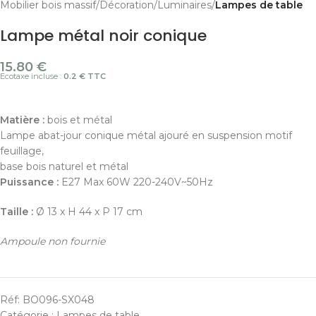
Mobilier bois massif
Décoration
Luminaires
Lampes de table
Lampe métal noir conique
15.80
€
Ecotaxe incluse :
0.2 € TTC
Matière :
bois et métal
Lampe abat-jour conique métal ajouré en suspension motif
feuillage,
base bois naturel et métal
Puissance :
E27 Max 60W 220-240V~50Hz
Taille :
Ø 13 x H 44 x P 17 cm
Ampoule non fournie
Réf:
BO096-SX048
Catégorie :
Lampes de table