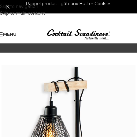
Rappel produit :
gâteaux Butter Cookies
Skip to navigation
Skip to main content
MENU