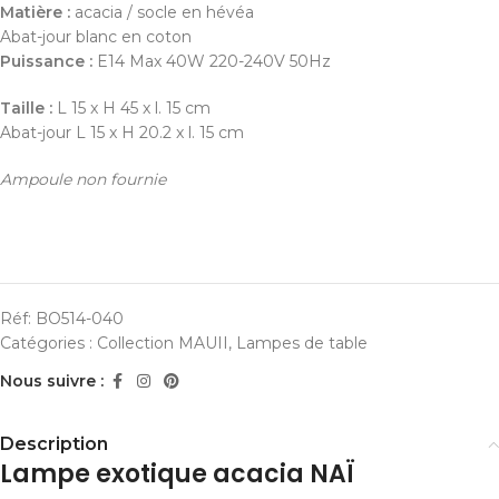
Matière :
acacia / socle en hévéa
Abat-jour blanc en coton
Puissance :
E14 Max 40W 220-240V 50Hz
Taille :
L 15 x H 45 x l. 15 cm
Abat-jour L 15 x H 20.2 x l. 15 cm
Ampoule non fournie
Réf:
BO514-040
Catégories :
Collection MAUII
,
Lampes de table
Nous suivre :
Description
Lampe exotique acacia NAÏ