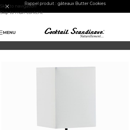
Rappel produit :
gâteaux Butter Cookies
Skip to navigation
Skip to main content
MENU