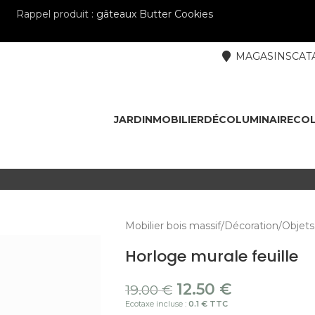
Rappel produit :
gâteaux Butter Cookies
MAGASINS
CAT
JARDIN
MOBILIER
DÉCO
LUMINAIRE
COL
Mobilier bois massif
Décoration
Objets
Horloge murale feuille
12.50
€
19.00
€
Ecotaxe incluse :
0.1 € TTC