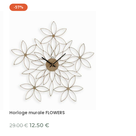
-57%
-71%
Horloge murale FLOWERS
Horloge mural
12.50
€
3.50
29.00
€
11.90
€