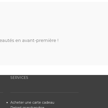
eautés en avant-première !
SERVICES
Acheter une carte cadeau
Retrait marchandise