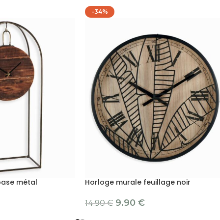
-34%
base métal
Horloge murale feuillage noir
9.90
€
14.90
€