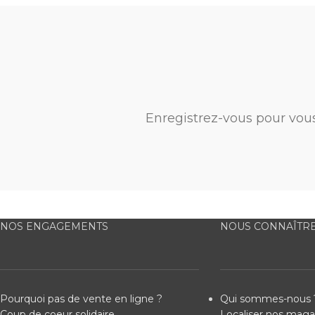
Enregistrez-vous pour vou
NOS ENGAGEMENTS
NOUS CONNAÎTR
Pourquoi pas de vente en ligne ?
Qui sommes-nous 
Coup de coeur solidaire
Localiser nos maga