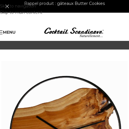
Rappel produit :
gâteaux Butter Cookies
Skip to navigation
Skip to main content
MENU