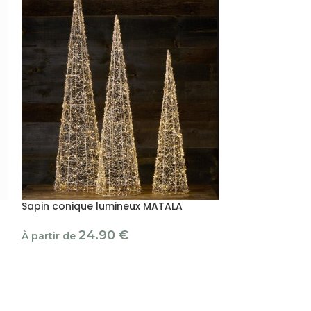
Sapin conique lumineux MATALA
Sapin lumineux
24.90
€
59
À partir de
À partir de