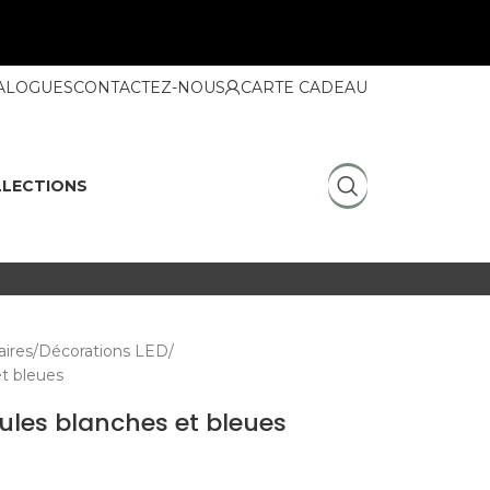
ALOGUES
CONTACTEZ-NOUS
CARTE CADEAU
LECTIONS
ires
Décorations LED
t bleues
ules blanches et bleues