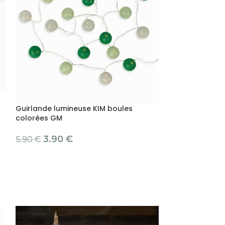
Guirlande lumineuse KIM boules
colorées GM
3.90
€
5.90
€