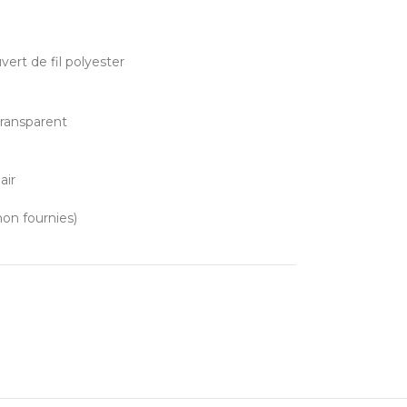
ert de fil polyester
transparent
air
non fournies)