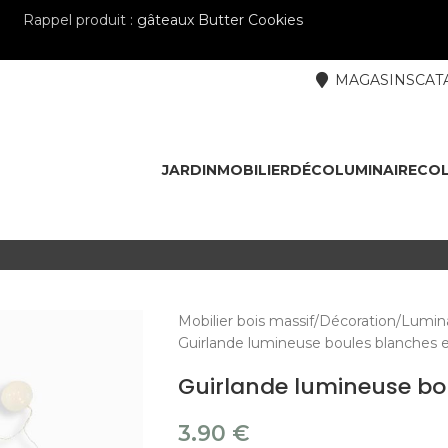
Rappel produit :
gâteaux Butter Cookies
MAGASINS
CAT
JARDIN
MOBILIER
DÉCO
LUMINAIRE
COL
Mobilier bois massif
Décoration
Lumina
Guirlande lumineuse boules blanches e
Guirlande lumineuse bo
3.90
€