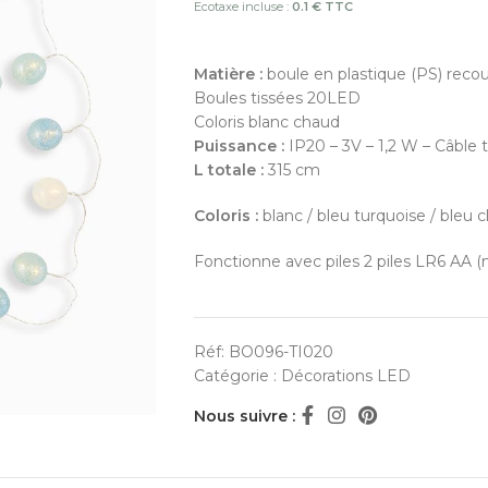
Ecotaxe incluse :
0.1 € TTC
Matière :
boule en plastique (PS) recouv
Boules tissées 20LED
Coloris blanc chaud
Puissance :
IP20 – 3V – 1,2 W – Câble 
L totale :
315 cm
Coloris :
blanc / bleu turquoise / bleu cl
Fonctionne avec piles 2 piles LR6 AA (
Réf:
BO096-TI020
Catégorie :
Décorations LED
Nous suivre :