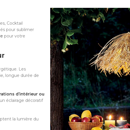
s, Cocktail
iés pour sublimer
re
pour votre
ur
gétique. Les
ie, longue durée de
ations d’intérieur ou
un éclairage décoratif
ptent la lumière du