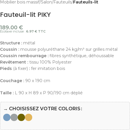
Mobilier bois massif
Salon
Fauteuils
Fauteuils-lit
Fauteuil-lit PIKY
189.00
€
Ecotaxe incluse :
6.97 € TTC
Structure :
métal
Coussin :
mousse polyuréthane 24 kg/m³ sur grilles métal
Coussin rembourrage :
fibres synthétique, déhoussable
Revêtement :
tissu 100% Polyester
Pieds
(à fixer)
:
fer imitation bois
Couchage :
90 x 190 cm
Taille :
L 90 x H 89 x P 90/190 cm déplié
→ CHOISISSEZ VOTRE COLORIS