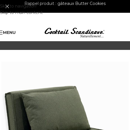
Rappel produit :
gâteaux Butter Cookies
Skip to navigation
Skip to main content
MENU