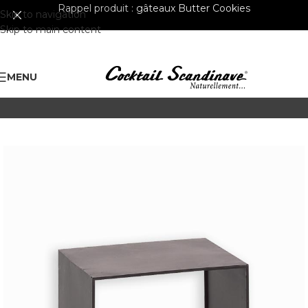
Rappel produit :
gâteaux Butter Cookies
Skip to navigation
Skip to main content
MENU