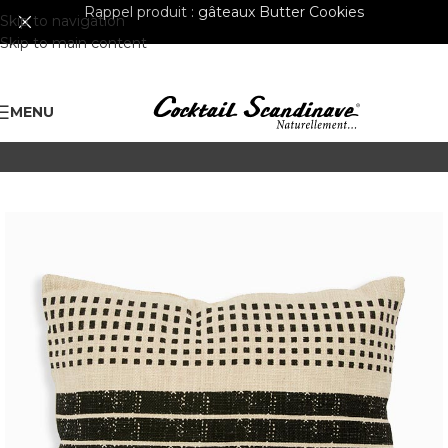
Rappel produit :
gâteaux Butter Cookies
Skip to navigation
Skip to main content
MENU