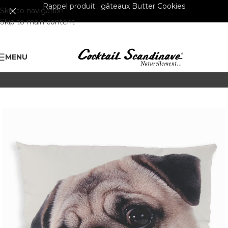
Rappel produit :
gâteaux Butter Cookies
Skip to navigation
Skip to main content
MENU