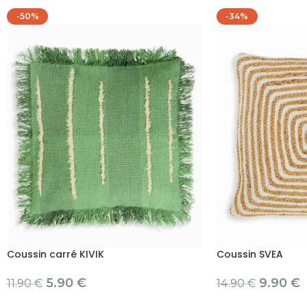
-50%
-34%
Coussin carré KIVIK
Coussin SVEA
5.90
€
9.90
€
11.90
€
14.90
€