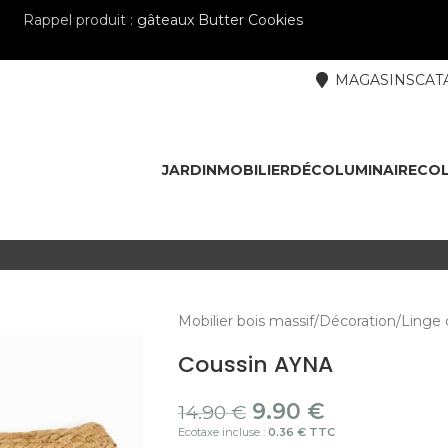
Rappel produit :
gâteaux Butter Cookies
MAGASINS
CAT
JARDIN
MOBILIER
DÉCO
LUMINAIRE
COL
Mobilier bois massif
Décoration
Linge 
Coussin AYNA
9.90
€
14.90
€
Ecotaxe incluse :
0.36 € TTC