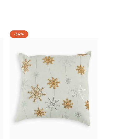
-34%
Coussin flocon