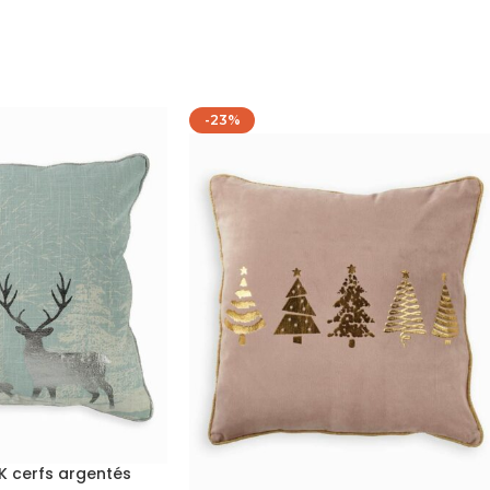
-23%
IK cerfs argentés