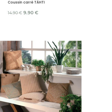
Coussin carré TÄHTI
15.90
€
9.90
€
14.90
€