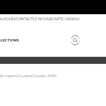
ALOGUES
CONTACTEZ-NOUS
CARTE CADEAU
LECTIONS
de maison
Coussins
Coussin AYNA