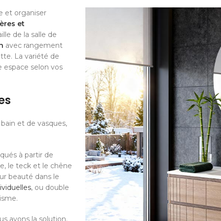
e et organiser
ères et
le de la salle de
n
avec rangement
tte. La variété de
e espace selon vos
es
bain et de vasques,
qués à partir de
le, le teck et le chêne
eur beauté dans le
ividuelles
, ou double
tisme.
s avons la solution.