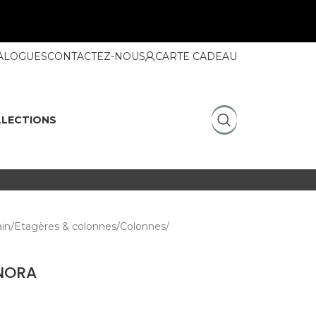
ALOGUES
CONTACTEZ-NOUS
CARTE CADEAU
LECTIONS
ain
Etagères & colonnes
Colonnes
 NORA