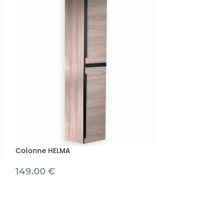
Colonne HELMA
Colonne mural
149.00
€
139.00
€