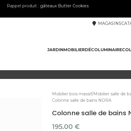
Rappel produit :
gâteaux Butter Cookies
MAGASINS
CAT
JARDIN
MOBILIER
DÉCO
LUMINAIRE
COL
Mobilier bois massif
Mobilier salle de b
Colonne salle de bains NORA
Colonne salle de bains
195.00
€