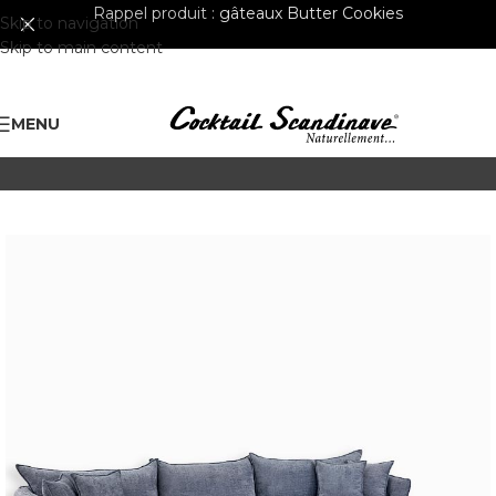
Rappel produit :
gâteaux Butter Cookies
Skip to navigation
Skip to main content
MENU