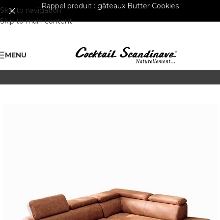
Rappel produit :
gâteaux Butter Cookies
Skip to navigation
Skip to main content
MENU