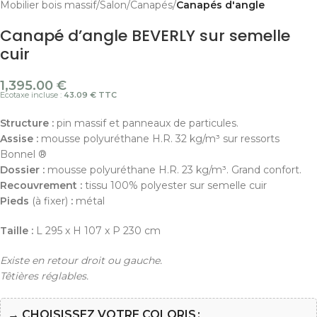
Mobilier bois massif
Salon
Canapés
Canapés d'angle
Canapé d’angle BEVERLY sur semelle
cuir
1,395.00
€
Ecotaxe incluse :
43.09 € TTC
Structure :
pin massif et panneaux de particules.
Assise :
mousse polyuréthane H.R. 32 kg/m³ sur ressorts
Bonnel ®
Dossier :
mousse polyuréthane H.R. 23 kg/m³. Grand confort.
Recouvrement :
tissu 100% polyester sur semelle cuir
Pieds
(à fixer)
:
métal
Taille :
L 295 x H 107 x P 230 cm
Existe en retour droit ou gauche.
Têtières réglables.
→ CHOISISSEZ VOTRE COLORIS