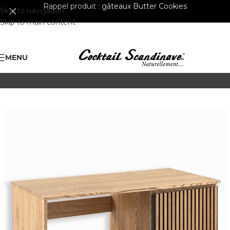
Rappel produit :
gâteaux Butter Cookies
Skip to navigation
Skip to main content
MENU