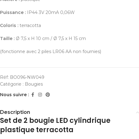
Puissance :
IP44 3V 20mA 0,06W
Coloris :
terracotta
Taille :
Ø 7,5 x H 10 cm / Ø 7,5 x H 15 cm
(fonctionne avec 2 piles LR06 AA non fournies)
Réf:
BO096-NW049
Catégorie :
Bougies
Nous suivre :
Description
Set de 2 bougie LED cylindrique
plastique terracotta