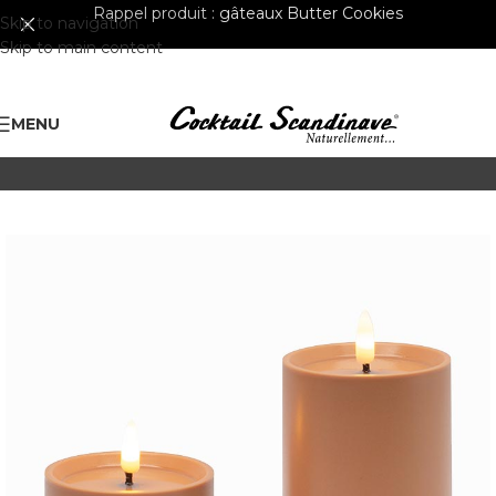
Rappel produit :
gâteaux Butter Cookies
Skip to navigation
Skip to main content
MENU