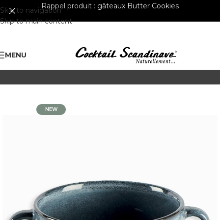
Rappel produit :
gâteaux Butter Cookies
Skip to navigation
Skip to main content
MENU
NEW