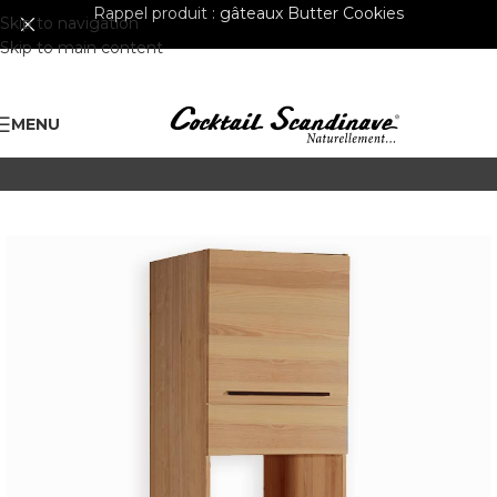
Rappel produit :
gâteaux Butter Cookies
Skip to navigation
Skip to main content
MENU