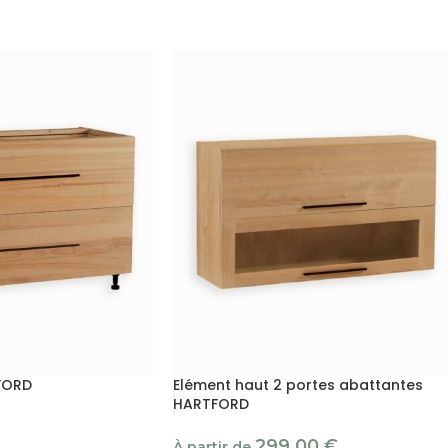
FORD
Elément haut 2 portes abattantes
HARTFORD
299.00
€
À partir de