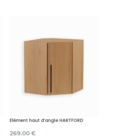
Elément haut d’angle HARTFORD
Elément haut p
269.00
€
197.00
€