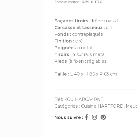
Ecotaxe incluse :
3.79 € TTC
Façades tiroirs :
frêne massif
Carcasse et tasseaux :
pin
Fonds :
contreplaqués
Finition :
ciré
Poignées :
métal
Tiroirs :
4 sur rails métal
Pieds
(à fixer)
:
réglables
Taille :
L 40 x H 86 x P 63 cm
Réf:
KCUIHARCA40NT
Catégories :
Cuisine HARTFORD
,
Meub
Nous suivre :