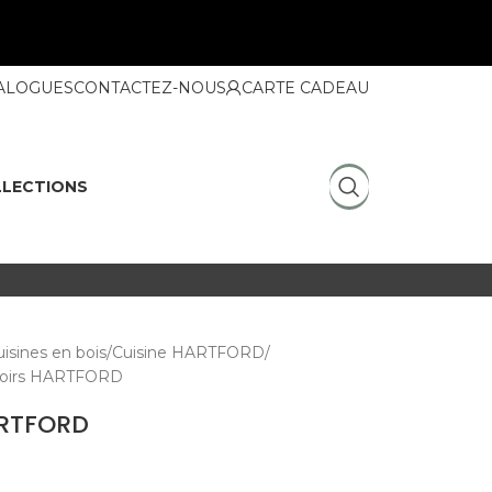
ALOGUES
CONTACTEZ-NOUS
CARTE CADEAU
LECTIONS
isines en bois
Cuisine HARTFORD
iroirs HARTFORD
ARTFORD