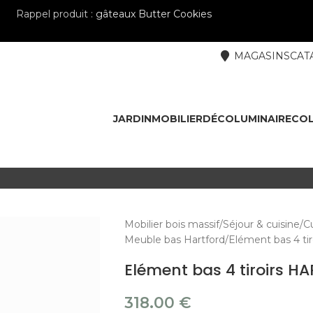
Rappel produit :
gâteaux Butter Cookies
MAGASINS
CAT
JARDIN
MOBILIER
DÉCO
LUMINAIRE
COL
Mobilier bois massif
Séjour & cuisine
Cu
Meuble bas Hartford
Elément bas 4 t
Elément bas 4 tiroirs H
318.00
€