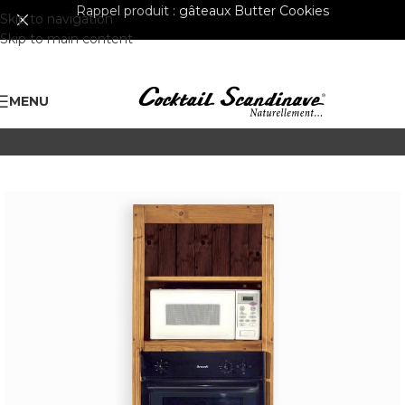
Rappel produit :
gâteaux Butter Cookies
Skip to navigation
Skip to main content
MENU