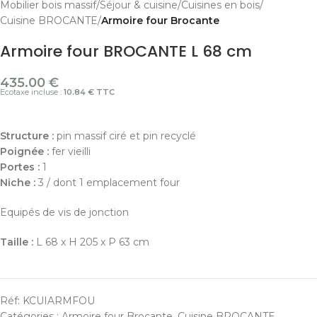
Mobilier bois massif
Séjour & cuisine
Cuisines en bois
Cuisine BROCANTE
Armoire four Brocante
Armoire four BROCANTE L 68 cm
435.00
€
Ecotaxe incluse :
10.84 € TTC
Structure :
pin massif ciré et pin recyclé
Poignée :
fer vieilli
Portes :
1
Niche :
3 / dont 1 emplacement four
Equipés de vis de jonction
Taille :
L 68 x H 205 x P 63 cm
Réf:
KCUIARMFOU
Catégories :
Armoire four Brocante
,
Cuisine BROCANTE