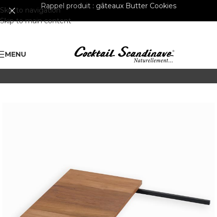
Rappel produit :
gâteaux Butter Cookies
Skip to navigation
Skip to main content
MENU