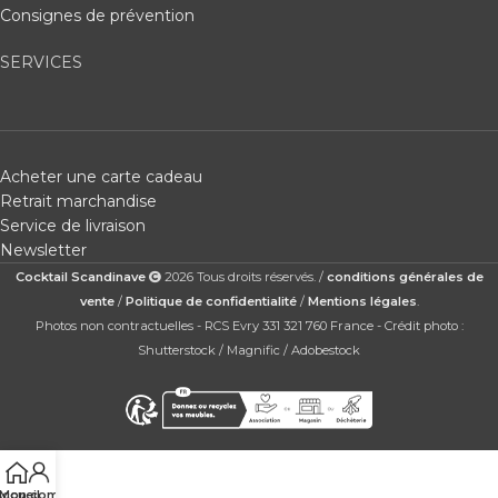
Consignes de prévention
SERVICES
Acheter une carte cadeau
Retrait marchandise
Service de livraison
Newsletter
Cocktail Scandinave
2026 Tous droits réservés. /
conditions générales de
vente
/
Politique de confidentialité
/
Mentions légales
.
Photos non contractuelles - RCS Evry 331 321 760 France - Crédit photo :
Shutterstock / Magnific / Adobestock
ccueil
Mon compte