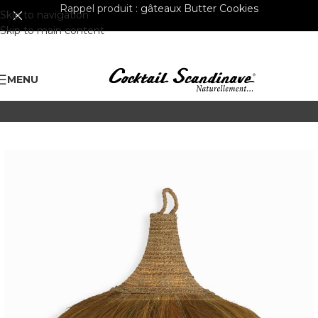
Rappel produit :
gâteaux Butter Cookies
Skip to navigation
Skip to main content
MENU