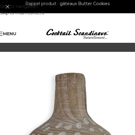
Rappel produit :
gâteaux Butter Cookies
Skip to navigation
Skip to main content
MENU