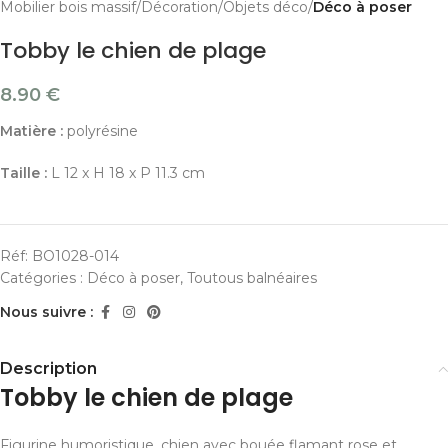
Mobilier bois massif
Décoration
Objets déco
Déco à poser
Tobby le chien de plage
8.90
€
Matière :
polyrésine
Taille :
L 12 x H 18 x P 11.3 cm
Réf:
BO1028-014
Catégories :
Déco à poser
,
Toutous balnéaires
Nous suivre :
Description
Tobby le chien de plage
Figurine humoristique, chien avec bouée flamant rose et