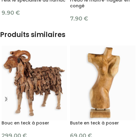
Felix le spécialiste du hamac
Fredo le maître-nageur en
congé
9.90
€
7.90
€
Produits similaires
Bouc en teck à poser
Buste en teck à poser
299.00
€
69.00
€