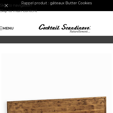
Rappel produit :
gâteaux Butter Cookies
Skip to navigation
Skip to main content
MENU