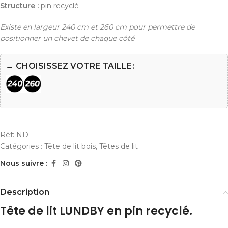
Structure :
pin recyclé
Existe en largeur 240 cm et 260 cm pour permettre de
positionner un chevet de chaque côté
→ CHOISISSEZ VOTRE TAILLE
Réf:
ND
Catégories :
Tête de lit bois
,
Têtes de lit
Nous suivre :
Description
Tête de lit LUNDBY en pin recyclé.