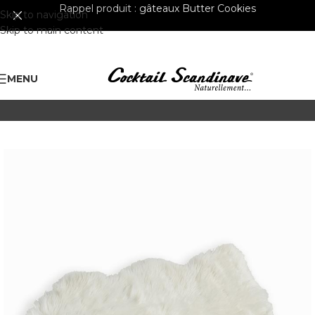
Rappel produit :
gâteaux Butter Cookies
Skip to navigation
Skip to main content
MENU