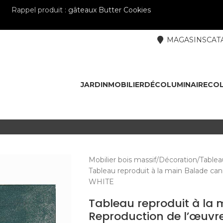
Rappel produit :
gâteaux Butter Cookies
MAGASINS
CAT
JARDIN
MOBILIER
DÉCO
LUMINAIRE
COL
Mobilier bois massif
Décoration
Tablea
Tableau reproduit à la main Balade ca
WHITE
Tableau reproduit à la 
Reproduction de l’œuvr