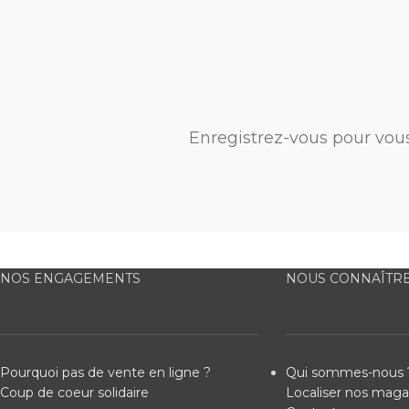
Enregistrez-vous pour vou
NOS ENGAGEMENTS
NOUS CONNAÎTR
Pourquoi pas de vente en ligne ?
Qui sommes-nous 
Coup de coeur solidaire
Localiser nos maga