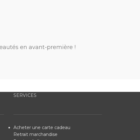
eautés en avant-première !
SERVICES
Acheter une carte cadeau
Retrait marchandise