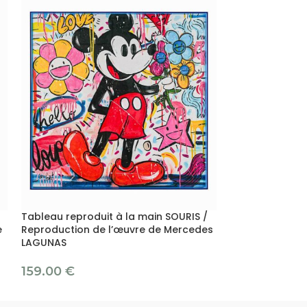
Tableau reproduit à la main SOURIS /
Tableau reprod
e
Reproduction de l’œuvre de Mercedes
/ Reproduction
LAGUNAS
FURNEAUX
159.00
€
89.00
€