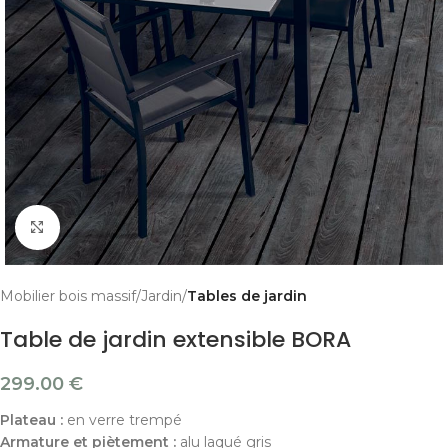
Cliquer pour agrandir
Mobilier bois massif
Jardin
Tables de jardin
Table de jardin extensible BORA
299.00
€
Plateau :
en verre trempé
Armature et piètement :
alu laqué gris