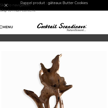
Rappel produit :
gâteaux Butter Cookies
Skip to navigation
Skip to main content
MENU