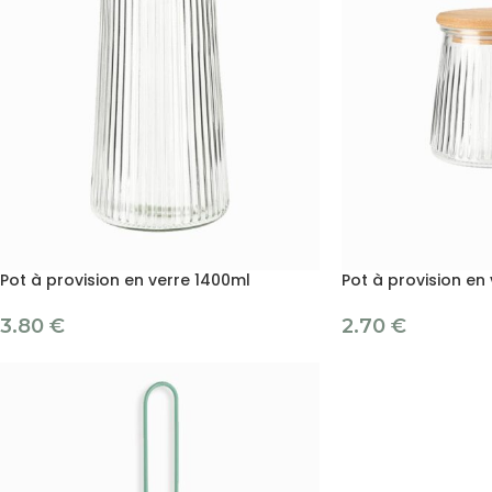
Pot à provision en verre 1400ml
Pot à provision en
3.80
€
2.70
€