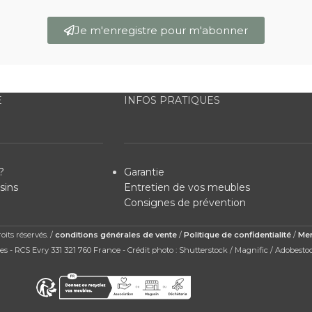
Je m'enregistre pour m'abonner
E
INFOS PRATIQUES
?
Garantie
sins
Entretien de vos meubles
Consignes de prévention
its réservés. /
conditions générales de vente
/
Politique de confidentialité
/
Men
s - RCS Evry 331 321 760 France - Crédit photo : Shutterstock / Magnific / Adobesto