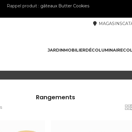
Rappel produit :
gâteaux Butter Cookies
MAGASINS
CAT
JARDIN
MOBILIER
DÉCO
LUMINAIRE
COL
Rangements
s