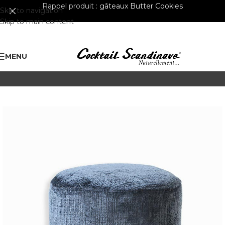
Rappel produit :
gâteaux Butter Cookies
Skip to navigation
Skip to main content
MENU