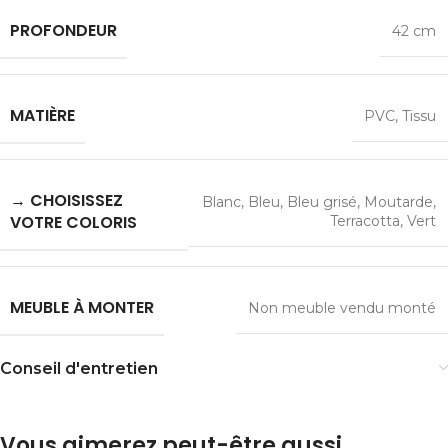
PROFONDEUR
42 cm
MATIÈRE
PVC
,
Tissu
→ CHOISISSEZ
Blanc
,
Bleu
,
Bleu grisé
,
Moutarde
,
VOTRE COLORIS
Terracotta
,
Vert
MEUBLE À MONTER
Non meuble vendu monté
Conseil d'entretien
Vous aimerez peut-être aussi…