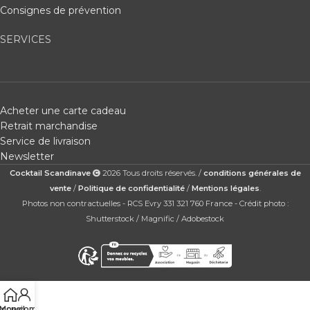
Consignes de prévention
SERVICES
Acheter une carte cadeau
Retrait marchandise
Service de livraison
Newsletter
Cocktail Scandinave
2026 Tous droits réservés. /
conditions générales de
vente
/
Politique de confidentialité
/
Mentions légales
.
Photos non contractuelles - RCS Evry 331 321 760 France - Crédit photo :
Shutterstock / Magnific / Adobestock
ccueil
Mon compte