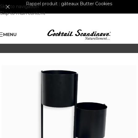
Rappel produit :
gâteaux Butter Cookies
Skip to navigation
Skip to main content
MENU