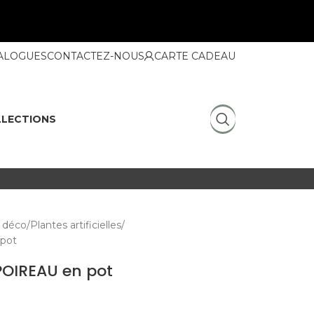
ALOGUES
CONTACTEZ-NOUS
CARTE CADEAU
LECTIONS
 déco
Plantes artificielles
 pot
 POIREAU en pot