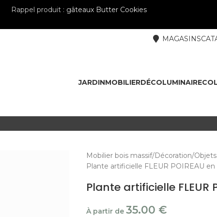
Rappel produit :
gâteaux Butter Cookies
MAGASINS
CAT
JARDIN
MOBILIER
DÉCO
LUMINAIRE
COL
Mobilier bois massif
Décoration
Objets
Plante artificielle FLEUR POIREAU en
Plante artificielle FLEUR
35.00
€
À partir de