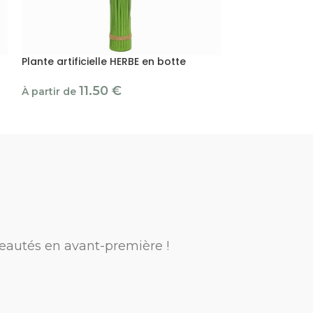
Plante artificielle HERBE en botte
Plante artificie
11.50
€
14
À partir de
À partir de
eautés en avant-première !