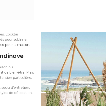
s, Cocktail
iés pour sublimer
éco pour la maison
.
candinave
aison ou
nt de bien-être. Mais
ntion particulière.
 souci d’entretien.
styles de décoration,
.