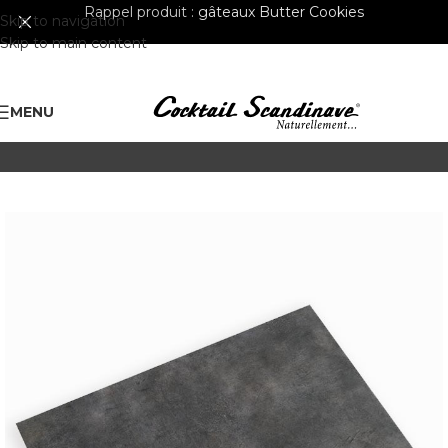
Rappel produit :
gâteaux Butter Cookies
Skip to navigation
Skip to main content
MENU