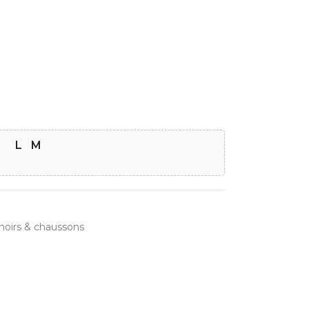
L
M
noirs & chaussons