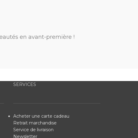
eautés en avant-première !
SERVICES
Acheter une carte cadeau
Retrait marchandise
Service de livraison
Newsletter