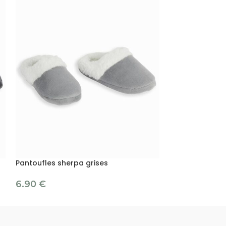
Pantoufles sherpa grises
Peignoir ANJA
6.90
€
42.90
€