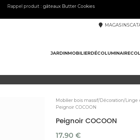
Rappel produit :
gâteaux Butter Cookies
MAGASINS
CAT
JARDIN
MOBILIER
DÉCO
LUMINAIRE
COL
Mobilier bois massif
Décoration
Linge 
Peignoir COCOON
Peignoir COCOON
17.90
€