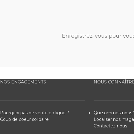
Enregistrez-vous pour vou
NOS ENGAGEMENTS
NOUS CONNAÎTR
Pourquoi pas de vente en ligne ?
Qui sommes-nous 
Coup de coeur solidaire
Localiser nos maga
Contactez-nous