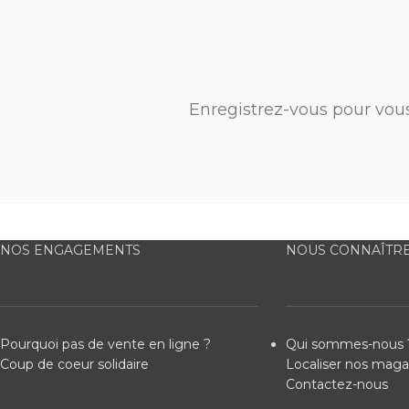
Enregistrez-vous pour vou
NOS ENGAGEMENTS
NOUS CONNAÎTR
Pourquoi pas de vente en ligne ?
Qui sommes-nous 
Coup de coeur solidaire
Localiser nos maga
Contactez-nous