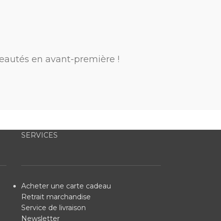
eautés en avant-première !
SERVICES
Acheter une carte cadeau
Retrait marchandise
Service de livraison
Newsletter