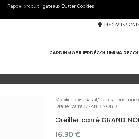
Rappel produit :
gâteaux Butter Cookies
MAGASINS
CAT
JARDIN
MOBILIER
DÉCO
LUMINAIRE
COL
Mobilier bois massif
Décoration
Linge 
Oreiller carré GRAND NORD
Oreiller carré GRAND N
16.90
€