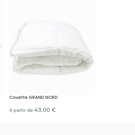
Couette GRAND NORD
Couette LAPON
43.00
€
28
À partir de
À partir de