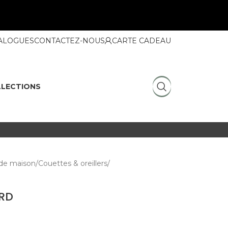
ALOGUES
CONTACTEZ-NOUS
CARTE CADEAU
LECTIONS
de maison
Couettes & oreillers
ORD