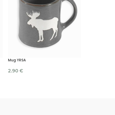
Mug YRSA
Coffret de 2 m
2.90
€
3.90
4.90
€