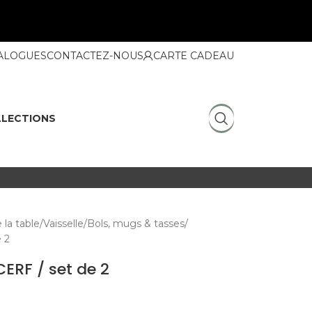
ALOGUES
CONTACTEZ-NOUS
CARTE CADEAU
LECTIONS
 la table
Vaisselle
Bols, mugs & tasses
 2
ERF / set de 2