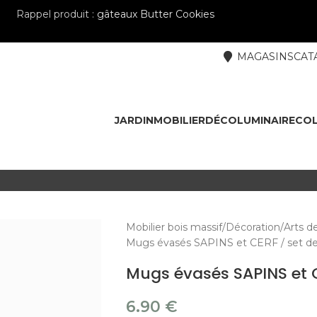
Rappel produit :
gâteaux Butter Cookies
MAGASINS
CAT
JARDIN
MOBILIER
DÉCO
LUMINAIRE
COL
Mobilier bois massif
Décoration
Arts de
Mugs évasés SAPINS et CERF / set de
Mugs évasés SAPINS et C
6.90
€