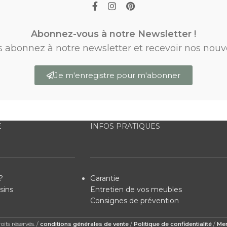
Abonnez-vous à notre Newsletter !
s abonnez à notre newsletter et recevoir nos nouv
Je m'enregistre pour m'abonner
E
INFOS PRATIQUES
?
Garantie
sins
Entretien de vos meubles
Consignes de prévention
its réservés. /
conditions générales de vente
/
Politique de confidentialité
/
Men