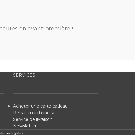
eautés en avant-première !
SERVICES
Acheter une carte cadeau
Retrait marchandise
Service de livraison
Newsletter
tions légales
.