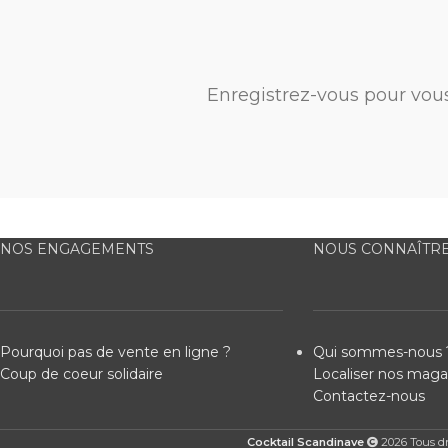
Enregistrez-vous pour vou
NOS ENGAGEMENTS
NOUS CONNAÎTR
Pourquoi pas de vente en ligne ?
Qui sommes-nous 
Coup de coeur solidaire
Localiser nos maga
Contactez-nous
Cocktail Scandinave
2026 Tous dro