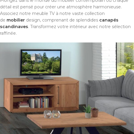
Plongez dans le monde du mobilier contemporain où chaque
détail est pensé pour créer une atmosphère harmonieuse.
Associez notre meuble TV à notre vaste collection
de
mobilier
design, comprenant de splendides
canapés
scandinaves
. Transformez votre intérieur avec notre sélection
raffinée.