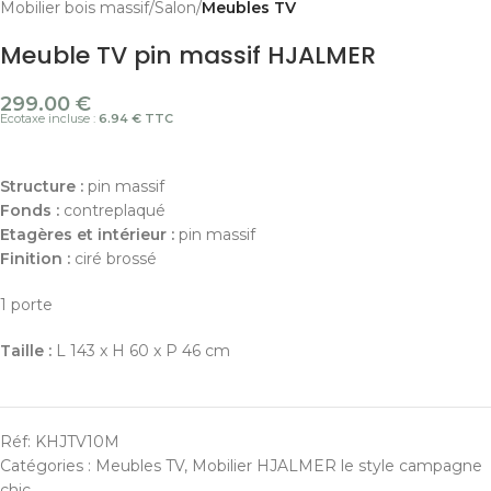
Mobilier bois massif
Salon
Meubles TV
Meuble TV pin massif HJALMER
299.00
€
Ecotaxe incluse :
6.94 € TTC
Structure :
pin massif
Fonds :
contreplaqué
Etagères et intérieur :
pin massif
Finition :
ciré brossé
1 porte
Taille :
L 143 x H 60 x P 46 cm
Réf:
KHJTV10M
Catégories :
Meubles TV
,
Mobilier HJALMER le style campagne
chic