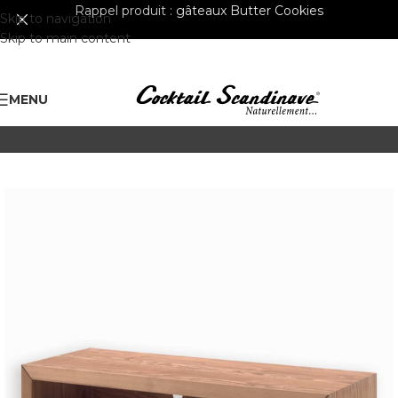
Rappel produit :
gâteaux Butter Cookies
Skip to navigation
Skip to main content
MENU