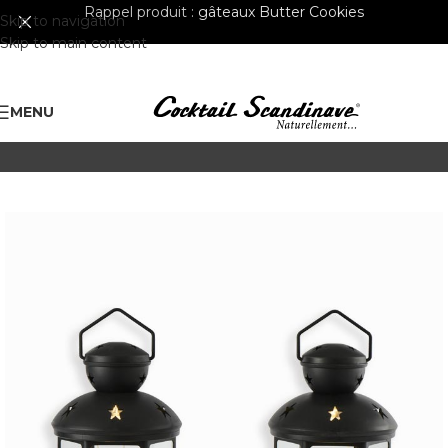
Rappel produit :
gâteaux Butter Cookies
Skip to navigation
Skip to main content
MENU